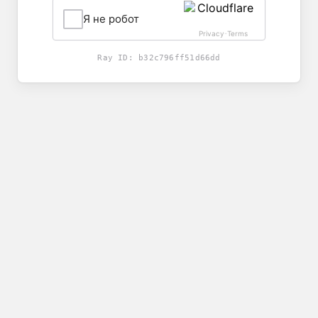
Я не робот
Privacy
Terms
-
Ray ID:
b32c796ff51d66dd